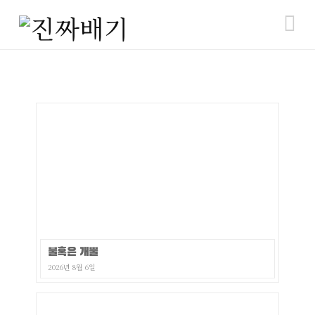
N
불혹은 개뿔
2026년 8월 6일